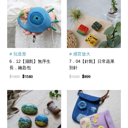
# 玩造形
# 感官放大
6．12【濕氈】無序生
7．04【針氈】日常蔬果
長．鑰匙包
別針
$
$
$
$
1800
1580
1200
899