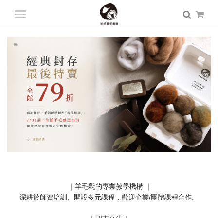
登入
/ 註冊
會員中心
商品總覽
入門課程
專業課程
師資派遣
認識羊毛氈
｜羊毛氈的專業教學機構 ｜
深耕於師資培訓、開設多元課程，歡迎企業/團體課程合作。