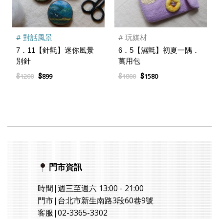
# 對話風景
# 玩媒材
7．11【針氈】迷你風景
6．5【濕氈】初夏一隅．
別針
萬用包
$
$
$
$
1200
899
1800
1580
門市資訊
時間|週三至週六 13:00 - 21:00
門市|台北市新生南路3段60巷9號
客服|02-3365-3302