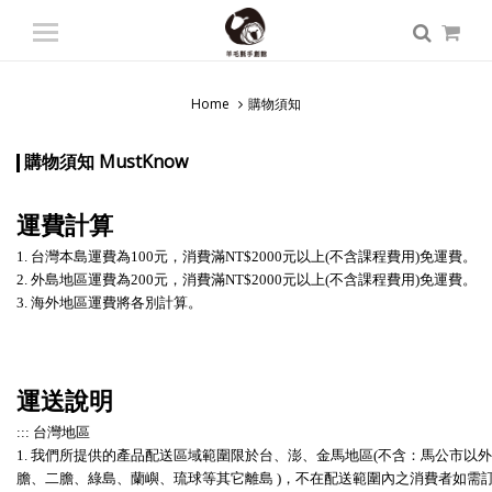
登入
/ 註冊
會員中心
Home
購物須知
商品總覽
入門課程
購物須知 MustKnow
專業課程
運費計算
師資派遣
1. 台灣本島運費為100元，消費滿NT$2000元以上(不含課程費用)免運費。
2. 外島地區運費為200元，消費滿NT$2000元以上(不含課程費用)免運費。
認識羊毛氈
3. 海外地區運費將各別計算。
運送說明
::: 台灣地區
1. 我們所提供的產品配送區域範圍限於台、澎、金馬地區
(不含：馬公市以
膽、二膽、綠島、蘭嶼、琉球等其它
離島 )，不在配送範圍內之消費者如需