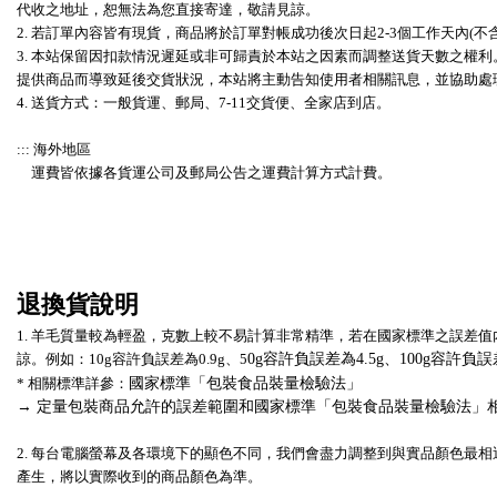
代收之地址，恕無法為您直接寄達，敬請見諒。
2. 若訂單內容皆有現貨，
商品將於訂單對帳成功後次日起2-3個工作天內(不
3. 本站保留因扣款情況遲延或非可歸責於本站之因素而調整送貨天數之權
提供商品而導致延後交貨狀況，本站將主動告知使用者相關訊息，並協助處
4. 送貨方式：一般貨運、郵局、7-11交貨便、全家店到店。
::: 海外地區
運費皆依據各貨運公司及郵局公告之運費計算方式計費。
退換貨說明
1. 羊毛質量較為輕盈，克數上較不易計算非常精準，若在國家標準之誤差
諒。例如：10g容許負誤差為0.9g、5
0g容許負誤差為4.5g、100g容許負誤
國家標準「包裝食品裝量檢驗法」
* 相關標準詳參：
→ 定量包裝商品允許的誤差範圍和國家標準「包裝食品裝量檢驗法」
2. 每台電腦螢幕及各環境下的顯色不同，我們會盡力調整到與實品顏色最
產生，將以實際收到的商品顏色為準。