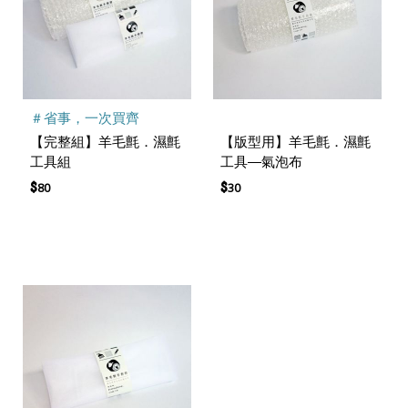
＃省事，一次買齊
【完整組】羊毛氈．濕氈
【版型用】羊毛氈．濕氈
工具組
工具—氣泡布
$
$
80
30