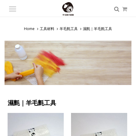
登入
/ 註冊
會員中心
Home
工具材料
羊毛氈工具
濕氈｜羊毛氈工具
商品總覽
入門課程
專業課程
師資派遣
認識羊毛氈
濕氈｜羊毛氈工具