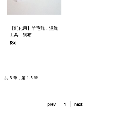
【氈化用】羊毛氈．濕氈
工具—網布
$
50
共 3 筆，第 1-3 筆
prev
1
next