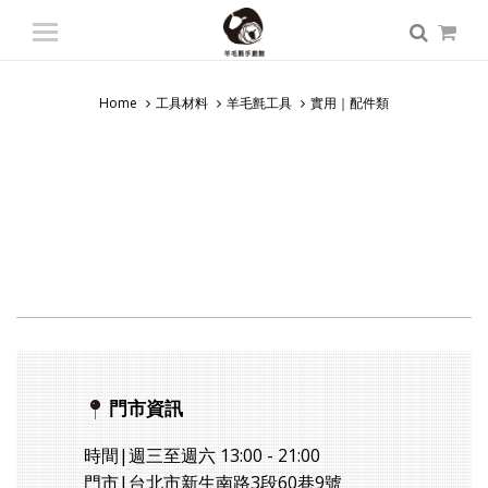
登入
/ 註冊
會員中心
Home
工具材料
羊毛氈工具
實用｜配件類
商品總覽
入門課程
專業課程
師資派遣
認識羊毛氈
門市資訊
時間|週三至週六 13:00 - 21:00
門市|台北市新生南路3段60巷9號