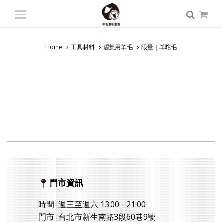
登入
/ 註冊
會員中心
Home
工具材料
濕氈用羊毛
限量｜羊駝毛
商品總覽
入門課程
專業課程
師資派遣
認識羊毛氈
門市資訊
時間|週三至週六 13:00 - 21:00
門市|台北市新生南路3段60巷9號