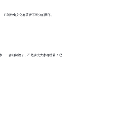
在，它與飲食文化有著密不可分的關係。
家一一詳細解說了，不然講完大家都睡著了吧…