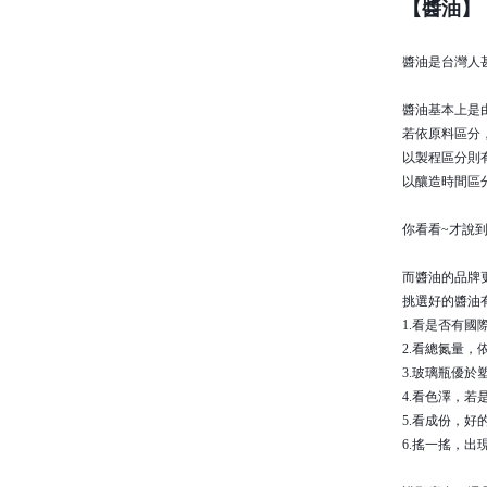
【醬油
】
醬油是台灣人
醬油基本上是
若依原料區分
以製程區分則
以釀造時間區
你看看~才說
而醬油的品牌
挑選好的醬油
1.看是否有國
2.看總氮量，
3.玻璃瓶優於
4.看色澤，
5.看成份，
6.搖一搖，