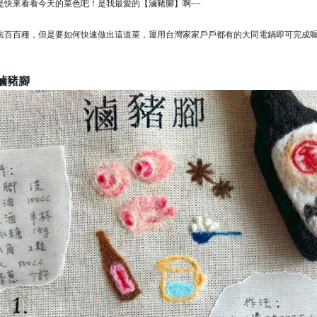
是快來看看今天的菜色吧！是我最愛的【滷豬腳】啊~~
法百百種，但是要如何快速做出這道菜，運用台灣家家戶戶都有的大同電鍋即可完成喔
滷豬腳