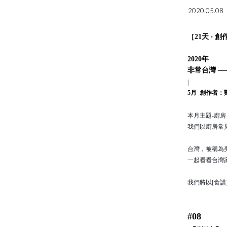
2020.05.08
［21天 ‧ 
2020年
非常台灣 —
|
5月 創作者：
本月主題-廚房
我們以廚房常
台灣，被稱為
一起看看台灣
我們將以[食譜
#08