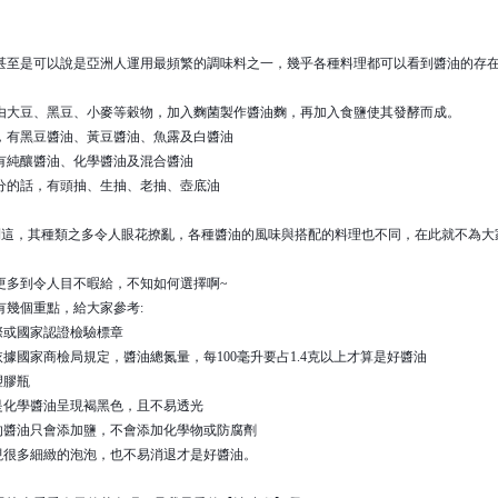
甚至是可以說是亞洲人運用最頻繁的調味料之一，幾乎各種料理都可以看到醬油的存
由大豆、黑豆、小麥等穀物，加入麴菌製作醬油麴，再加入食鹽使其發酵而成。
，有黑豆醬油、黃豆醬油、魚露及白醬油
有純釀醬油、化學醬油及混合醬油
分的話，有頭抽、生抽、老抽、壺底油
到這，其種類之多令人眼花撩亂，各種醬油的風味與搭配的料理也不同，在此就不為大
更多到令人目不暇給，不知如何選擇啊~
有幾個重點，給大家參考:
際或國家認證檢驗標章
依據國家商檢局規定，醬油總氮量，每100毫升要占1.4克以上才算是好醬油
塑膠瓶
若是化學醬油呈現褐黑色，且不易透光
好的醬油只會添加鹽，不會添加化學物或防腐劑
出現很多細緻的泡泡，也不易消退才是好醬油。