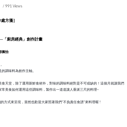
/ 991 Views
創作處方箋］
—「廚房
經典
」
創作計畫
鄭佩怡
，
見的調味料為創作主軸。
美食天堂，除了運用新鮮食材外，對味的調味料絕對是不可或缺的！這個月就讓我們
家常美食如何運用這些調味料，製作出一道道讓人垂涎三尺的料理~
]的方式來呈現，當然也歡迎大家照著我們"不負責任食譜"來料理喔 !