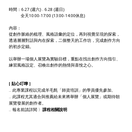
時間：6.27 (週六) . 6.28 (週日)
全天10:00-17:00 (13:00-14:00休息)
內容：
從創作脈絡的梳理、風格語彙的定位，再到視覺呈現的探索，
透過層層對話與內在探索，二個整天的工作坊，完成創作方向
的初步定錨。
以舉辦一場個人展覽為實驗目標，重點在找出創作方向指引、
練習風格設定、召喚出創作的熱情與喜悅之心。
[ 貼心叮嚀 ]
.. 此專業課程以完成羊毛氈「師資培訓」的學員優先參加
。
.. 此課程尤其適合與推薦給未來將舉辦「個人展覽」
或期待朝
展覽發展的創作者
。
.. 報名前請詳閱 〉
課程相關說明