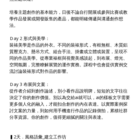
培養主題創作的基本能力，日後不論自行開展或參與比賽或教
學作品發展或開發販售的產品，都能明確傳遞與溝通創作想
法。
Ｄay 2 形式與美學：
裝裱美學是作品的外衣。不同的裝裱形式，有框無框、木質鋁
質壓克力、懸吊方式、組合手法、掛畫或立體或裝置，呈現不
同的作品美學。從專業裱框與視覺美感談起，到布展、燈光、
空間氛圍，完整瞭解展覽的運作實務。課程中也會提供實例交
流討論裝裱形式對作品的影響。
Ｄay 3 布展與文案：
從作者介紹到創作論述，別小看作品說明牌，短短的文字往往
決定了你的創作價值。別以為交給ai就可以，ai的樣板文字需要
更多個人化的融入，才能扣合創作的內在表達。以實際案例探
討文案的力量，到如何用手機進行作品的記錄側拍，累積社群
分享資源。你的創作，值得更細膩的關注與表達。
▍2天．風格語彙_建立工作坊