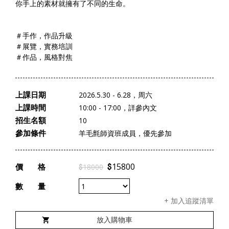
你手上的素材就擁有了不同的生命。
＃手作，作品升級
＃展覽，實務培訓
＃作品，風格對焦
上課日期
2026.5.30 - 6.28，周六
上課時間
10:00 - 17:00，詳參內文
招生名額
10
參加條件
羊毛氈師資班成員，優先參加
$
15800
價
格
$
18000
數
量
+ 加入追蹤清單
放入購物車