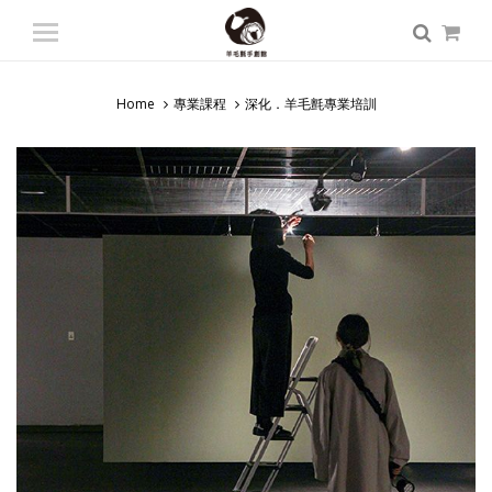
登入
/ 註冊
會員中心
Home
專業課程
深化．羊毛氈專業培訓
商品總覽
入門課程
專業課程
師資派遣
認識羊毛氈