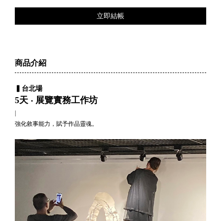
立即結帳
商品介紹
▍台北場
5天 ‧ 展覽實務工作坊
|
強化敘事能力，賦予作品靈魂。